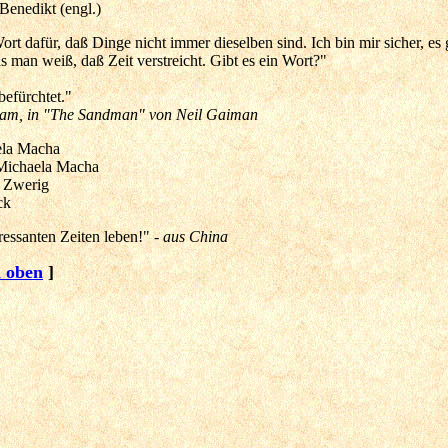
enedikt (engl.)
rt dafür, daß Dinge nicht immer dieselben sind. Ich bin mir sicher, es g
 man weiß, daß Zeit verstreicht. Gibt es ein Wort?"
befürchtet."
eam, in "The Sandman" von Neil Gaiman
la Macha
Michaela Macha
Zwerig
uck
ressanten Zeiten leben!"
- aus China
 oben
]