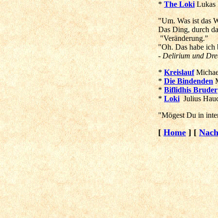
*
The Loki
Lukas B
"Um. Was ist das Wo
Das Ding, durch das
"Veränderung."
"Oh. Das habe ich 
- Delirium und Dr
*
Kreislauf
Michae
*
Die Bindenden
*
Biflidhis Bruder
*
Loki
Julius Ha
"Mögest Du in inte
[
Home
]
[
Nach