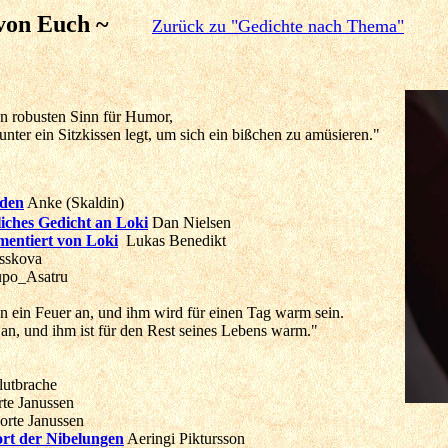
 von Euch ~
Zurück zu "Gedichte nach Thema"
en robusten Sinn für Humor,
nter ein Sitzkissen legt, um sich ein bißchen zu amüsieren."
nden
Anke (Skaldin)
liches Gedicht an Loki
Dan Nielsen
entiert von Loki
Lukas Benedikt
sskova
po_Asatru
ein Feuer an, und ihm wird für einen Tag warm sein.
n, und ihm ist für den Rest seines Lebens warm."
utbrache
te Janussen
rte Janussen
rt der Nibelungen
Aeringi Piktursson