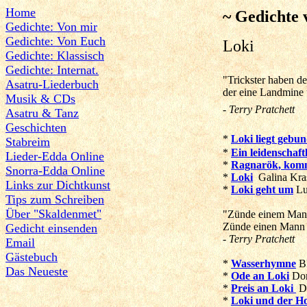
Home
~ Gedichte
Gedichte: Von mir
Gedichte: Von Euch
Loki
Gedichte: Klassisch
Gedichte: Internat.
"Trickster haben d
Asatru-Liederbuch
der eine Landmine u
Musik & CDs
- Terry Pratchett
Asatru & Tanz
Geschichten
*
Loki liegt gebu
Stabreim
*
Ein leidenschaft
Lieder-Edda Online
*
Ragnarök, komm
Snorra-Edda Online
*
Loki
Galina Kra
Links zur Dichtkunst
*
Loki geht um
Lu
Tips zum Schreiben
Über "Skaldenmet"
"Zünde einem Mann 
Zünde einen Mann a
Gedicht einsenden
- Terry Pratchett
Email
Gästebuch
*
Wasserhymne
Bl
Das Neueste
*
Ode an Loki
Dor
*
Preis an Loki
Do
*
Loki und der Ho