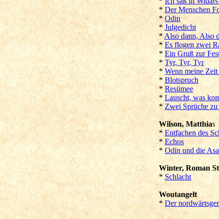
*
Ich saß in Widar
*
Der Menschen Fo
*
Odin
*
Julgedicht
*
Also dann, Also 
*
Es flogen zwei 
*
Ein Gruß zur Fest
*
Tyr, Tyr, Tyr
*
Wenn meine Zei
*
Blotspruch
*
Resümee
*
Lauscht, was kom
*
Zwei Sprüche zu 
Wilson, Matthia
s
*
Entfachen des Sc
*
Echos
*
Odin und die Asa
Winter, Roman St
*
Schlacht
Woutangelt
*
Der nordwärtsger