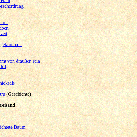
s Hain
rscherdrang
dann
Raben
zeit
t gekommen
mt von draußen rein
Jul
hicksals
tru
(Geschichte)
reisand
ichtete Baum