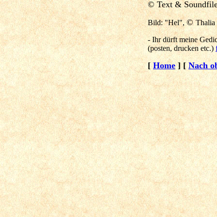
© Text & Soundfil
©
Bild: "Hel",
Thalia
- Ihr dürft meine Gedi
(posten, drucken etc.)
[
Home
]
[
Nach o