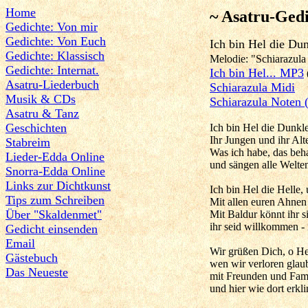
Home
~ Asatru-Gedi
Gedichte: Von mir
Gedichte: Von Euch
Ich bin Hel die D
Gedichte: Klassisch
Melodie:
"Schiarazula
Gedichte: Internat.
Ich bin Hel... MP3
Asatru-Liederbuch
Schiarazula M
idi
Musik & CDs
Schiarazula Noten 
Asatru & Tanz
Geschichten
Ich bin Hel die Dunkl
Ihr Jungen und ihr Alt
Stabreim
Was ich habe, das beha
Lieder-Edda Online
und sängen alle Welten
Snorra-Edda Online
Links zur Dichtkunst
Ich bin Hel die Helle,
Tips zum Schreiben
Mit allen euren Ahnen
Über "Skaldenmet"
Mit Baldur könnt ihr s
ihr seid willkommen - 
Gedicht einsenden
Email
Wir grüßen Dich, o Her
Gästebuch
wen wir verloren glaub
Das Neueste
mit Freunden und Fam
und hier wie dort erkl