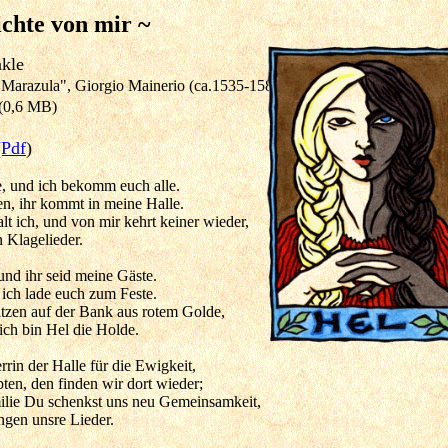
chte von mir ~
unkle
 Marazula", Giorgio Mainerio (ca.1535-1582)
(0,6 MB)
(Pdf
)
e, und ich bekomm euch alle.
en, ihr kommt in meine Halle.
lt ich, und von mir kehrt keiner wieder,
 Klagelieder.
 und ihr seid meine Gäste.
 ich lade euch zum Feste.
itzen auf der Bank aus rotem Golde,
ich bin Hel die Holde.
rin der Halle für die Ewigkeit,
ten, den finden wir dort wieder;
ilie Du schenkst uns neu Gemeinsamkeit,
ingen unsre Lieder.