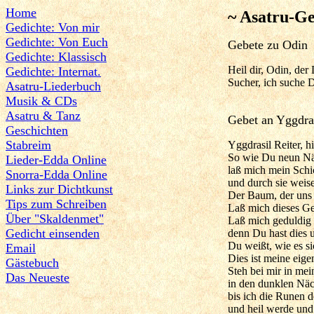
Home
~ Asatru-Ge
Gedichte: Von mir
Gedichte: Von Euch
Gebete zu Odin
Gedichte: Klassisch
Heil dir, Odin, der
Gedichte: Internat.
Sucher, ich suche 
Asatru-Liederbuch
Musik & CDs
Asatru & Tanz
Gebet an Yggdras
Geschichten
Stabreim
Yggdrasil Reiter, h
So wie Du neun Nä
Lieder-Edda Online
laß mich mein Schi
Snorra-Edda Online
und durch sie weis
Links zur Dichtkunst
Der Baum, der uns 
Tips zum Schreiben
Laß mich dieses Ge
Über "Skaldenmet"
Laß mich geduldig s
Gedicht einsenden
denn Du hast dies 
Du weißt, wie es si
Email
Dies ist meine eige
Gästebuch
Steh bei mir in me
Das Neueste
in den dunklen Näc
bis ich die Runen d
und heil werde und