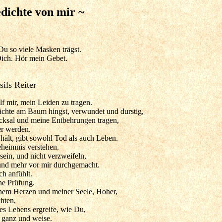
dichte von mir ~
 Du so viele Masken trägst.
Dich. Hör mein Gebet.
ils Reiter
ilf mir, mein Leiden zu tragen.
chte am Baum hingst, verwundet und durstig,
cksal und meine Entbehrungen tragen,
er werden.
hält, gibt sowohl Tod als auch Leben.
heimnis verstehen.
ein, und nicht verzweifeln,
und mehr vor mir durchgemacht.
ch anfühlt.
ne Prüfung.
inem Herzen und meiner Seele, Hoher,
hten,
es Lebens ergreife, wie Du,
 ganz und weise.