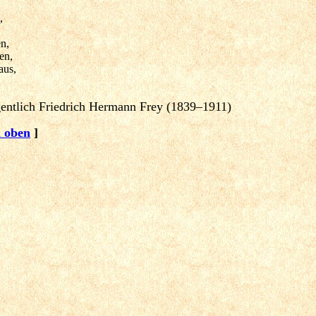
,
en,
en,
aus,
gentlich Friedrich Hermann Frey (1839–1911)
 oben
]