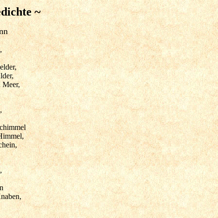
dichte ~
nn
,
lder,
lder,
 Meer,
,
Schimmel
Himmel,
chein,
,
en
Knaben,