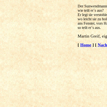
Der Sunwendmann
wie teilt er´s aus?
Er legt sie verstohl
wo leicht sie zu hol
ans Fenster, vors H
so teilt er´s aus.
Martin Greif, ei
[
Home
]
[
Nach