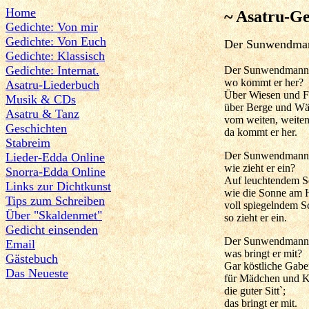
Home
~ Asatru-Ge
Gedichte: Von mir
Gedichte: Von Euch
Der Sunwendma
Gedichte: Klassisch
Gedichte: Internat.
Der Sunwendmann
wo kommt er her?
Asatru-Liederbuch
Über Wiesen und Fe
Musik & CDs
über Berge und Wä
Asatru & Tanz
vom weiten, weiten
Geschichten
da kommt er her.
Stabreim
Der Sunwendmann
Lieder-Edda Online
wie zieht er ein?
Snorra-Edda Online
Auf leuchtendem 
Links zur Dichtkunst
wie die Sonne am 
Tips zum Schreiben
voll spiegelndem S
Über "Skaldenmet"
so zieht er ein.
Gedicht einsenden
Der Sunwendmann
Email
was bringt er mit?
Gästebuch
Gar köstliche Gab
Das Neueste
für Mädchen und 
die guter Sitt`;
das bringt er mit.