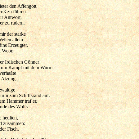
eter den Affengott,
roß zu führen.
ur Antwort,
er zu rudern.
r der starke
llen allein.
ins Erzeugter,
il Weor.
der Irdischen Gönner
f zum Kampf mit dem Wurm.
verhaßte
 Atzung.
ewaltige
rm zum Schiffsrand auf.
em Hammer traf er,
unde des Wolfs.
e heulten,
nd zusammen:
der Fisch.