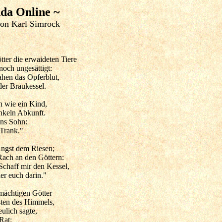
dda Online ~
on Karl Simrock
ter die erwaideten Tiere
och ungesättigt:
sahen das Opferblut,
der Braukessel.
h wie ein Kind,
nkeln Abkunft.
ins Sohn:
 Trank."
ngst dem Riesen;
Rach an den Göttern:
"Schaff mir den Kessel,
er euch darin."
mächtigen Götter
sten des Himmels,
ulich sagte,
Rat: