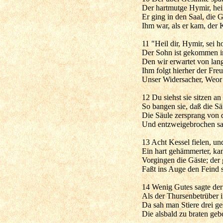
Der hartmutge Hymir, hei
Er ging in den Saal, die 
Ihm war, als er kam, der 
11 "Heil dir, Hymir, sei 
Der Sohn ist gekommen in
Den wir erwartet von la
Ihm folgt hierher der Fr
Unser Widersacher, Weor
12 Du siehst sie sitzen an
So bangen sie, daß die Säu
Die Säule zersprang von 
Und entzweigebrochen sa
13 Acht Kessel fielen, und
Ein hart gehämmerter, kam
Vorgingen die Gäste; der
Faßt ins Auge den Feind s
14 Wenig Gutes sagte der
Als der Thursenbetrüber i
Da sah man Stiere drei ge
Die alsbald zu braten geb