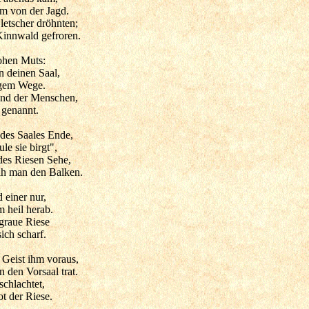
m von der Jagd.
Gletscher dröhnten;
Kinnwald gefroren.
hohen Muts:
 deinen Saal,
ngem Wege.
eund der Menschen,
 genannt.
 des Saales Ende,
le sie birgt",
des Riesen Sehe,
h man den Balken.
 einer nur,
 heil herab.
 graue Riese
ich scharf.
 Geist ihm voraus,
n den Vorsaal trat.
schlachtet,
ot der Riese.