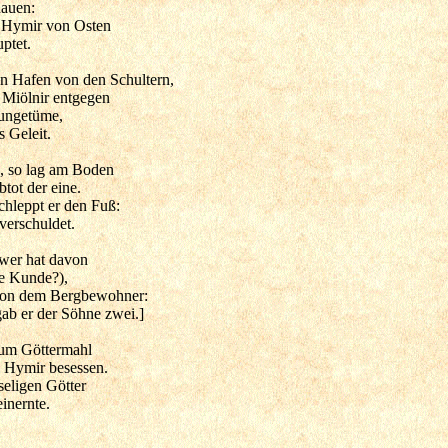
auen:
t Hymir von Osten
ptet.
en Hafen von den Schultern,
Miölnir entgegen
lsungetüme,
s Geleit.
e, so lag am Boden
tot der eine.
chleppt er den Fuß:
 verschuldet.
(wer hat davon
ze Kunde?),
von dem Bergbewohner:
ab er der Söhne zwei.]
zum Göttermahl
 Hymir besessen.
seligen Götter
inernte.