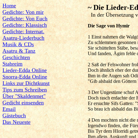
Home
~ Die Lieder-E
Gedichte: Von mir
In der Übersetzung v
Gedichte: Von Euch
Gedichte: Klassisch
Die Sage von Hymir
Gedichte: Internat.
1 Einst nahmen die Walgöt
Asatru-Liederbuch
Zu schlemmen gesonnen n
Musik & CDs
Sie schüttelten Stäbe, be
Asatru & Tanz
Und fanden, Ägirn fehle 
Geschichten
Stabreim
2 Saß der Felswohner fro
Lieder-Edda Online
Doch ähnlich eher der du
Ihm in die Augen sah Od
Snorra-Edda Online
"Gib alsbald den Göttern
Links zur Dichtkunst
Tips zum Schreiben
3 Der Ungestüme schuf A
Über "Skaldenmet"
Doch rasch erdachte der 
Gedicht einsenden
Er ersuchte Sifs Gatten: 
Email
So brau ich alsbald das Bi
Gästebuch
4 Den mochten nicht die 
Das Neueste
Irgendwo finden, die Für
Bis Tyr dem Hlorridi getre
Ihm allein, Auskunft und 