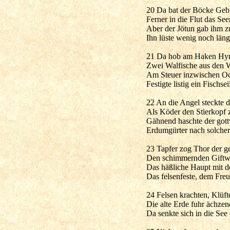
20 Da bat der Böcke Gebi
Ferner in die Flut das See
Aber der Jötun gab ihm z
Ihn lüste wenig noch läng
21 Da hob am Haken Hymi
Zwei Walfische aus den We
Am Steuer inzwischen Od
Festigte listig ein Fischse
22 An die Angel steckte 
Als Köder den Stierkop
Gähnend haschte der gott
Erdumgürter nach solcher
23 Tapfer zog Thor der g
Den schimmernden Giftwu
Das häßliche Haupt mit d
Das felsenfeste, dem Fre
24 Felsen krachten, Klüft
Die alte Erde fuhr ächze
Da senkte sich in die See 