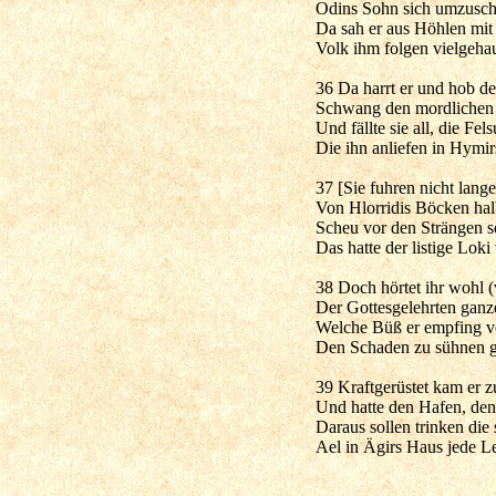
Odins Sohn sich umzusch
Da sah er aus Höhlen mi
Volk ihm folgen vielgehau
36 Da harrt er und hob d
Schwang den mordlichen 
Und fällte sie all, die Fe
Die ihn anliefen in Hymir
37 [Sie fuhren nicht lang
Von Hlorridis Böcken halb
Scheu vor den Strängen s
Das hatte der listige Loki
38 Doch hörtet ihr wohl 
Der Gottesgelehrten gan
Welche Büß er empfing 
Den Schaden zu sühnen g
39 Kraftgerüstet kam er 
Und hatte den Hafen, den
Daraus sollen trinken die 
Ael in Ägirs Haus jede Le