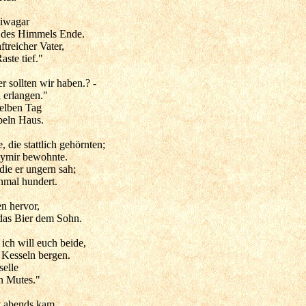
liwagar
 des Himmels Ende.
treicher Vater,
aste tief."
r sollten wir haben.? -
u erlangen."
selben Tag
beln Haus.
e, die stattlich gehörnten;
 Hymir bewohnte.
die er ungern sah;
nmal hundert.
n hervor,
das Bier dem Sohn.
ich will euch beide,
 Kesseln bergen.
elle
n Mutes."
t abends kam,