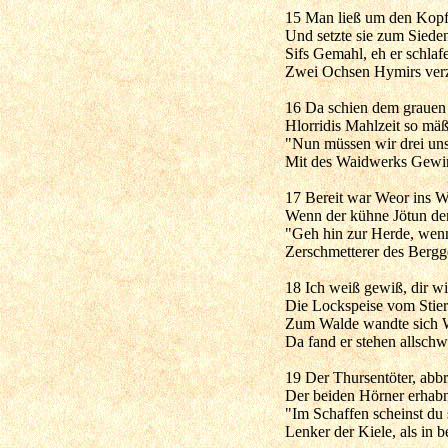
15 Man ließ um den Kopf 
Und setzte sie zum Sieden
Sifs Gemahl, eh er schlaf
Zwei Ochsen Hymirs verze
16 Da schien dem grauen
Hlorridis Mahlzeit so mäß
"Nun müssen wir drei u
Mit des Waidwerks Gewin
17 Bereit war Weor ins W
Wenn der kühne Jötun de
"Geh hin zur Herde, wenn
Zerschmetterer des Bergg
18 Ich weiß gewiß, dir wi
Die Lockspeise vom Stier
Zum Walde wandte sich W
Da fand er stehen allschw
19 Der Thursentöter, abb
Der beiden Hörner erhabn
"Im Schaffen scheinst du
Lenker der Kiele, als in