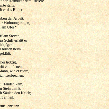
uf der Heimkehr dem Riesen:
mmte ganz;
t er das Ruder:
aben der Arbeit:
zur Wohnung tragen,
n am Ufer?"
iff am Steven,
s Schiff erfaßt er
höpfgerät;
 Thursen heim
geklüft.
er trotzig,
itt er aufs neu:
ann, wie er rudre,
icht zerbrechen.
zu Händen kam,
n Stein damit:
ch Säulen den Kelch;
 er heil.
ille lehrt ihn