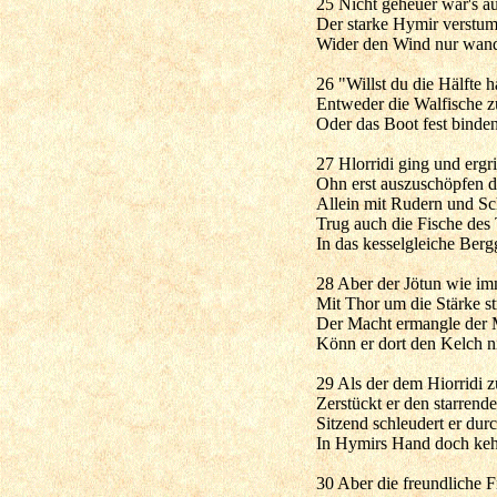
25 Nicht geheuer war's a
Der starke Hymir verstu
Wider den Wind nur wand
26 "Willst du die Hälfte h
Entweder die Walfische 
Oder das Boot fest binde
27 Hlorridi ging und ergr
Ohn erst auszuschöpfen da
Allein mit Rudern und Sc
Trug auch die Fische des
In das kesselgleiche Berg
28 Aber der Jötun wie imm
Mit Thor um die Stärke str
Der Macht ermangle der M
Könn er dort den Kelch n
29 Als der dem Hiorridi 
Zerstückt er den starrende
Sitzend schleudert er dur
In Hymirs Hand doch kehrt
30 Aber die freundliche Fr