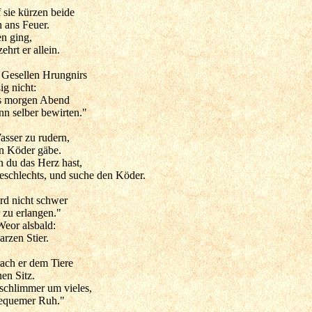
sie kürzen beide
 ans Feuer.
en ging,
hrt er allein.
 Gesellen Hrungnirs
ig nicht:
ns morgen Abend
n selber bewirten."
asser zu rudern,
n Köder gäbe.
 du das Herz hast,
eschlechts, und suche den Köder.
rd nicht schwer
 zu erlangen."
eor alsbald:
arzen Stier.
rach er dem Tiere
en Sitz.
 schlimmer um vieles,
 bequemer Ruh."