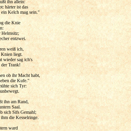
ßt ihn allein:
: härter ist das
 ein Kelch mag sein."
og die Knie
n:
 Helmsitz;
echer entzwei.
ren weiß ich,
Knien liegt.
ht wieder sag ich's
t der Trank!
en ob ihr Macht habt,
heben die Kufe."
ühte sich Tyr:
 unbewegt.
ßt ihn am Rand,
untern Saal.
b sich Sifs Gemahl;
 ihm die Kesselringe.
stern ward