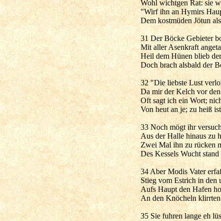
Wohl wichtgen Rat: sie wu
"Wirf ihn an Hymirs Haupt
Dem kostmüden Jötun als
31 Der Böcke Gebieter b
Mit aller Asenkraft angeta
Heil dem Hünen blieb der
Doch brach alsbald der B
32 "Die liebste Lust verlo
Da mir der Kelch vor den 
Oft sagt ich ein Wort; nic
Von heut an je; zu heiß is
33 Noch mögt ihr versuch
Aus der Halle hinaus zu 
Zwei Mal ihn zu rücken m
Des Kessels Wucht stand
34 Aber Modis Vater erfa
Stieg vom Estrich in den 
Aufs Haupt den Hafen ho
An den Knöcheln klirrten
35 Sie fuhren lange eh lü