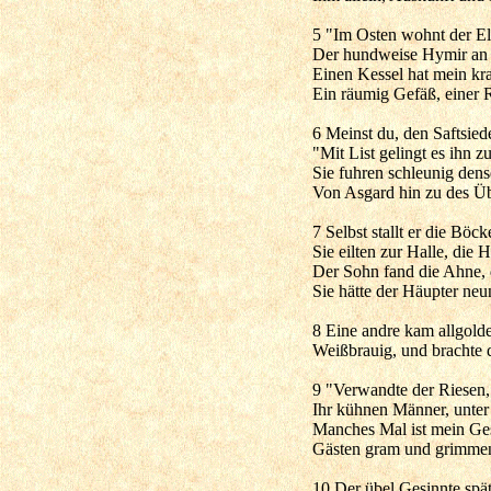
5 "Im Osten wohnt der E
Der hundweise Hymir an
Einen Kessel hat mein kraf
Ein räumig Gefäß, einer R
6 Meinst du, den Saftsiede
"Mit List gelingt es ihn z
Sie fuhren schleunig den
Von Asgard hin zu des Ü
7 Selbst stallt er die Böck
Sie eilten zur Halle, die
Der Sohn fand die Ahne, 
Sie hätte der Häupter neu
8 Eine andre kam allgolde
Weißbrauig, und brachte 
9 "Verwandte der Riesen, 
Ihr kühnen Männer, unter
Manches Mal ist mein Ges
Gästen gram und grimme
10 Der übel Gesinnte spä