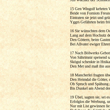
15 Gen Wingolf kehrten W
Beide von Forniots Freun
Eintraten sie jetzt und gr
Yggrs Gefährten beim frö
16 Sie wünschten dem Odi
Lang auf dem Hochsitz de
Den Göttern, beim Gastma
Bei Allvater ewiger Ehre
17 Nach Bölwerks Gebot a
Von Sährimnir speisend sa
Skögul schenkte in Hnika
Den Met und maß ihn aus
18 Mancherlei fragten ü
Den Heimdal die Götter, 
Ob Spruch und Spähung g
Bis Dunkel am Abend de
19 Übel, sagten sie, sei e
Erfolglos die Werbung, u
Nur mit List gewinnen lie