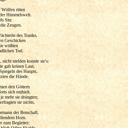
 Wölfen ritten
 der Himmelswelt.
fs Sitz
die Zeugen.
ächterin des Tranks,
en Geschicken
sie wüßten
dlichen Tod.
, nicht melden konnte sie's:
sie gab keinen Laut,
Spiegeln des Haupts,
zten die Hände.
hien den Göttern
rts sich enthielt.
 je mehr sie drängten;
rfragten sie nichts.
rmann der Botschaft,
ellendem Horn.
r zum Begleiter;
blieb Odins Skalde.