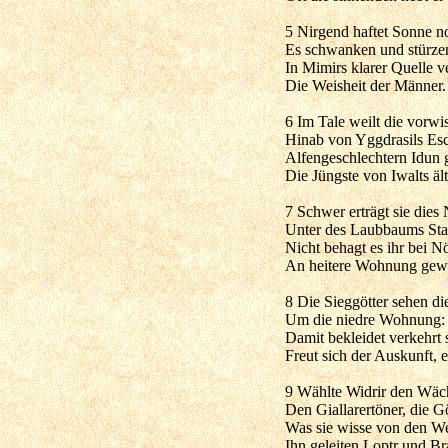
5 Nirgend haftet Sonne n
Es schwanken und stürzen
In Mimirs klarer Quelle v
Die Weisheit der Männer. 
6 Im Tale weilt die vorwi
Hinab von Yggdrasils Es
Alfengeschlechtern Idun 
Die Jüngste von Iwalts äl
7 Schwer erträgt sie dies
Unter des Laubbaums St
Nicht behagt es ihr bei N
An heitere Wohnung gewö
8 Die Sieggötter sehen d
Um die niedre Wohnung: si
Damit bekleidet verkehrt 
Freut sich der Auskunft, e
9 Wählte Widrir den Wäch
Den Giallarertöner, die G
Was sie wisse von den We
Ihn geleiten Loptr und Br