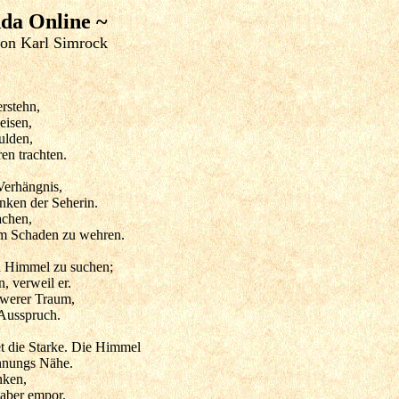
dda Online ~
on Karl Simrock
erstehn,
eisen,
ulden,
en trachten.
Verhängnis,
nken der Seherin.
achen,
m Schaden zu wehren.
n Himmel zu suchen;
, verweil er.
hwerer Traum,
 Ausspruch.
 die Starke. Die Himmel
innungs Nähe.
nken,
 aber empor.