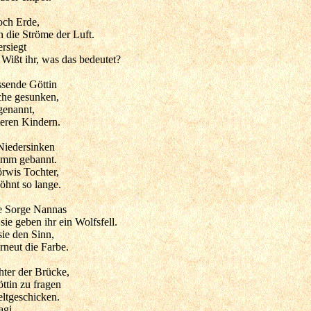
och Erde,
 die Ströme der Luft.
ersiegt
Wißt ihr, was das bedeutet?
ssende Göttin
che gesunken,
genannt,
teren Kindern.
 Niedersinken
amm gebannt.
örwis Tochter,
hnt so lange.
ie Sorge Nannas
e geben ihr ein Wolfsfell.
sie den Sinn,
rneut die Farbe.
ter der Brücke,
öttin zu fragen
ltgeschicken.
agi.