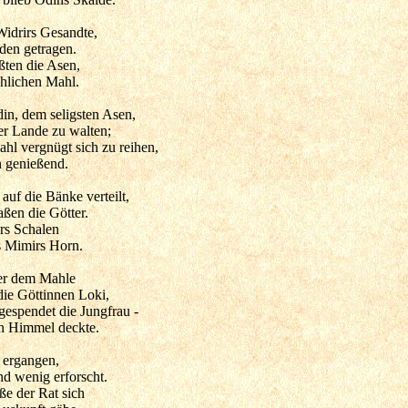
idrirs Gesandte,
den getragen.
üßten die Asen,
hlichen Mahl.
n, dem seligsten Asen,
r Lande zu walten;
hl vergnügt sich zu reihen,
n genießend.
uf die Bänke verteilt,
ßen die Götter.
rs Schalen
 Mimirs Horn.
ber dem Mahle
die Göttinnen Loki,
espendet die Jungfrau -
n Himmel deckte.
s ergangen,
nd wenig erforscht.
ße der Rat sich