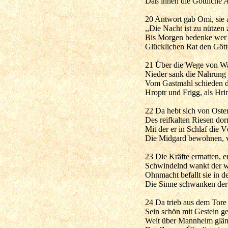
Daß ihnen die Göttliche 
20 Antwort gab Omi, sie a
,,Die Nacht ist zu nützen
Bis Morgen bedenke wer
Glücklichen Rat den Götte
21 Über die Wege von Wa
Nieder sank die Nahrung 
Vom Gastmahl schieden di
Hroptr und Frigg, als Hrim
22 Da hebt sich von Oste
Des reifkalten Riesen dor
Mit der er in Schlaf die V
Die Midgard bewohnen, v
23 Die Kräfte ermatten, 
Schwindelnd wankt der w
Ohnmacht befallt sie in de
Die Sinne schwanken de
24 Da trieb aus dem Tore
Sein schön mit Gestein 
Weit über Mannheim glän