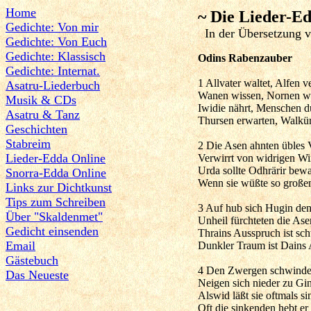
Home
~ Die Lieder-E
Gedichte: Von mir
In der Übersetzung v
Gedichte: Von Euch
Gedichte: Klassisch
Odins Rabenzauber
Gedichte: Internat.
1 Allvater waltet, Alfen v
Asatru-Liederbuch
Wanen wissen, Nornen w
Musik & CDs
Iwidie nährt, Menschen d
Asatru & Tanz
Thursen erwarten, Walkür
Geschichten
Stabreim
2 Die Asen ahnten übles 
Lieder-Edda Online
Verwirrt von widrigen Wi
Urda sollte Odhrärir bew
Snorra-Edda Online
Wenn sie wüßte so große
Links zur Dichtkunst
Tips zum Schreiben
3 Auf hub sich Hugin de
Über "Skaldenmet"
Unheil fürchteten die Asen
Gedicht einsenden
Thrains Ausspruch ist sc
Email
Dunkler Traum ist Dains
Gästebuch
4 Den Zwergen schwindet
Das Neueste
Neigen sich nieder zu G
Alswid läßt sie oftmals si
Oft die sinkenden hebt er