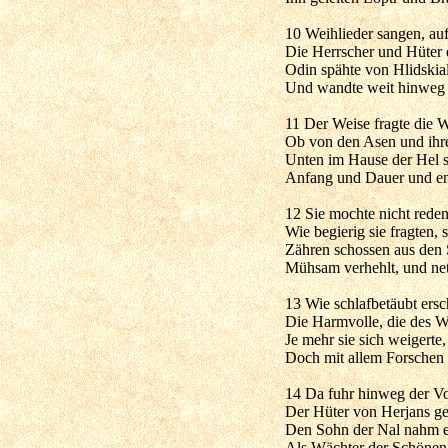
10 Weihlieder sangen, auf
Die Herrscher und Hüter
Odin spähte von Hlidskial
Und wandte weit hinweg 
11 Der Weise fragte die W
Ob von den Asen und ihr
Unten im Hause der Hel 
Anfang und Dauer und en
12 Sie mochte nicht reden
Wie begierig sie fragten, 
Zähren schossen aus den 
Mühsam verhehlt, und net
13 Wie schlafbetäubt ersc
Die Harmvolle, die des Wo
Je mehr sie sich weigerte,
Doch mit allem Forschen e
14 Da fuhr hinweg der Vo
Der Hüter von Herjans g
Den Sohn der Nal nahm e
Als Wächter der Schönen 