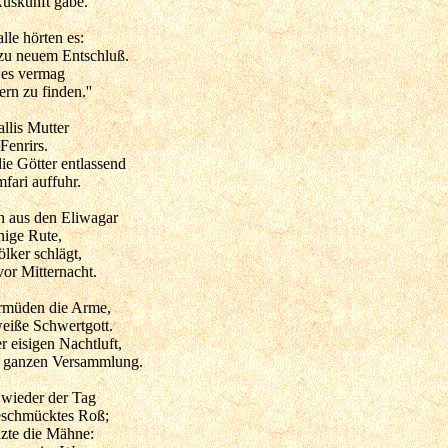
Auskunft gäbe.
lle hörten es:
 zu neuem Entschluß.
 es vermag
rn zu finden.''
llis Mutter
Fenrirs.
e Götter entlassend
fari auffuhr.
n aus den Eliwagar
nige Rute,
ölker schlägt,
or Mitternacht.
ermüden die Arme,
eiße Schwertgott.
r eisigen Nachtluft,
r ganzen Versammlung.
 wieder der Tag
geschmücktes Roß;
zte die Mähne: