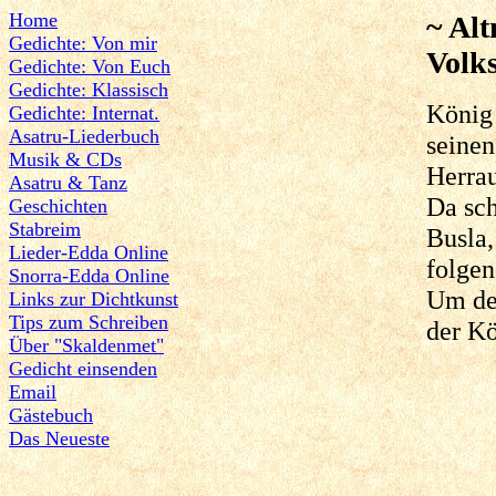
Home
~ Al
Gedichte: Von mir
Volks
Gedichte: Von Euch
Gedichte: Klassisch
König 
Gedichte: Internat.
Asatru-Liederbuch
seinen
Musik & CDs
Herrau
Asatru & Tanz
Da sch
Geschichten
Stabreim
Busla,
Lieder-Edda Online
folge
Snorra-Edda Online
Um der
Links zur Dichtkunst
Tips zum Schreiben
der Kö
Über "Skaldenmet"
Gedicht einsenden
Email
Gästebuch
Das Neueste