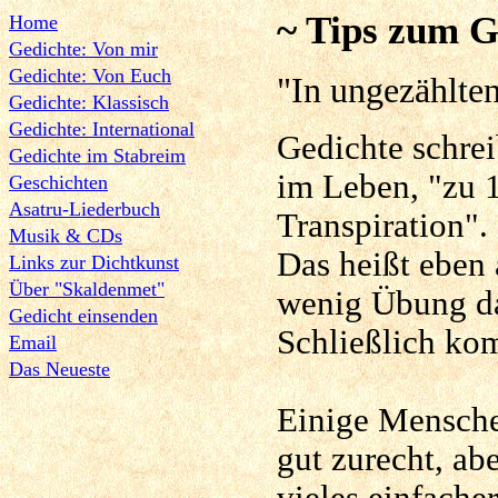
~ Tips zum G
Home
Gedichte: Von mir
Gedichte: Von Euch
"In ungezählte
Gedichte: Klassisch
Gedichte: International
Gedichte schrei
Gedichte im St
abreim
im Leben, "zu 
Geschichten
Asatru-Liederbuch
Transpiration".
Musik & CDs
Das heißt eben 
Links zur Dichtkunst
Über "Skaldenmet"
wenig Übung da
Gedicht einsenden
Schließlich kom
Email
Das Neueste
Einige Mensche
gut zurecht, ab