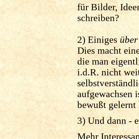
für Bilder, Ide
schreiben?
2) Einiges
über
Dies macht ein
die man eigentl
i.d.R. nicht we
selbstverständl
aufgewachsen is
bewußt gelernt 
3) Und dann - e
Mehr Interessa