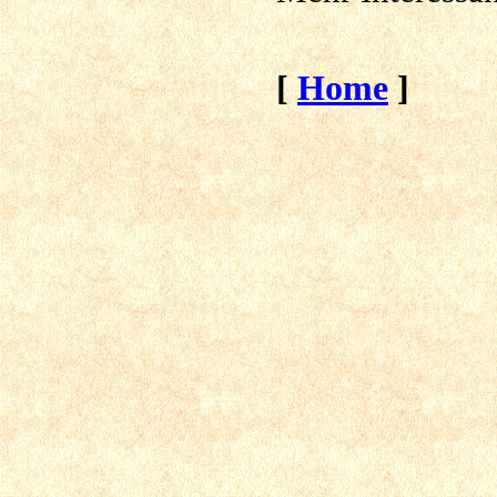
[
Home
]